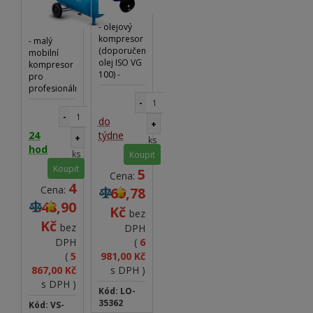
- olejový
kompresor
- malý
(doporučený
mobilní
olej ISO VG
kompresor
100) -
pro
pracovní
profesionální
tlak 8 bar -
užití -
-
volný
olejem
-
do
přívod
mazané
+
vzduchu
24
týdne
provedení -
+
ks
200l/min
sací výkon
hod
ks
Koupit
220 l/min -
Koupit
5
příkon 1,5
Cena:
kW - tlak 10
4
Cena:
769,78
bar -
848,90
jednostupňový
Kč
bez
kompresor,
Kč
bez
DPH
přímé
DPH
(
6
spojení
motoru s
(
5
981,00 Kč
kompresorem
867,00 Kč
s DPH )
pomocí
s DPH )
hřídele -
Kód: LO-
výstup přes
35362
Kód: VS-