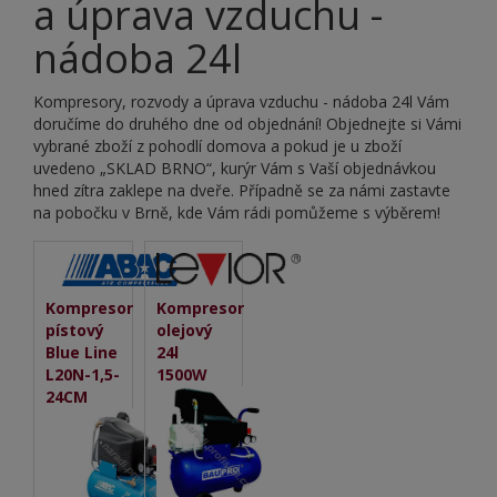
a úprava vzduchu -
nádoba 24l
Kompresory, rozvody a úprava vzduchu - nádoba 24l Vám
doručíme do druhého dne od objednání! Objednejte si Vámi
vybrané zboží z pohodlí domova a pokud je u zboží
uvedeno „SKLAD BRNO“, kurýr Vám s Vaší objednávkou
hned zítra zaklepe na dveře. Případně se za námi zastavte
na pobočku v Brně, kde Vám rádi pomůžeme s výběrem!
Kompresor
Kompresor
pístový
olejový
Blue Line
24l
L20N-1,5-
1500W
24CM