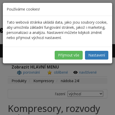
Používáme cookies!
Tato webová stránka ukládá data, jako jsou soubory cookie,
732 590 698
0
aby umožnila základní fungování stránek, jakož i marketing,
info@profiskal.cz
personalizaci a analýzu. Nastavení můžete kdykoli změnit
nebo přijmout výchozí nastavení.
Přihlášení
/
Registrace
Příjmout vše
Nastavení
Zobrazit HLAVNÍ MENU
porovnání
oblíbené
navštívené
Produkty
Kompresory
nádoba 24l
řazení
Kompresory, rozvody