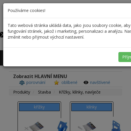
Používáme cookies!
Tato webová stránka ukládá data, jako jsou soubory cookie, aby
732 590 698
0
fungování stránek, jakož i marketing, personalizaci a analýzu. N
info@profiskal.cz
změnit nebo přijmout výchozí nastavení.
Přihlášení
/
Registrace
Příj
Zobrazit HLAVNÍ MENU
porovnání
oblíbené
navštívené
Produkty
Stavba
Křížky, klínky, navíječe
křížky
klínky