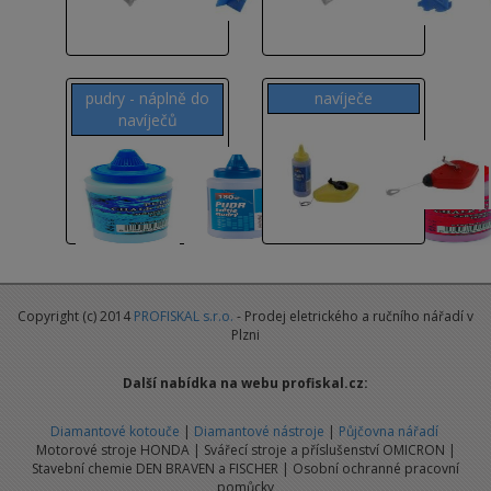
pudry - náplně do
navíječe
navíječů
Copyright (c) 2014
PROFISKAL s.r.o.
- Prodej eletrického a ručního nářadí v
Plzni
Další nabídka na webu profiskal.cz:
Diamantové kotouče
|
Diamantové nástroje
|
Půjčovna nářadí
Motorové stroje HONDA | Svářecí stroje a příslušenství OMICRON |
Stavební chemie DEN BRAVEN a FISCHER | Osobní ochranné pracovní
pomůcky