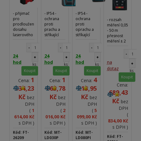
- přijimač
- IP54 -
- IP54 -
pro
ochrana
ochrana
- rozsah
prodloužení
proti
proti
měření 0,05
dosahu
prachu a
oprachu a
- 50 m
laserového
stříkající
stříkající
přesnost
paprsku v
vodě -
vodě -
měření ± 2
pulzním
přesné
vestavěný
mm / 10m,
-
-
-
režimu -
výsledky
senzor pro
± 5 mm /
-
24
24
24
dosah až
měření
jednodušší
+
+
+
50m
50 m
umožňují
měření na
hod
hod
hod
na
kontinuální
+
ks
ks
ks
kompatibilní
pracovat
špatně
měření,
dotaz
ks
Koupit
Koupit
Koupit
s lasery
rychle a
dostupných
měření
Koupit
FESTA
správně -
místech -
1
1
4
plochy,
Cena:
Cena:
Cena:
26201 a
dvouřádkový
třířádkový
měření
Cena:
334,23
665,78
213,95
26204
displej -
posdvícený
objemu,
689,43
obsah
pro
displej -
výpočet
Kč
Kč
Kč
bez
bez
bez
balení :
pokrývače,
přesné
Kč
délky třetí
bez
DPH
DPH
DPH
přijímač,
pokladače
výsledky
strany dle
DPH
držák na
podlahových
měření
(
1
(
2
(
5
Pythagorovy
(
nivelační
krytin,
umožňují
věty,
614,00 Kč
016,00 Kč
099,00 Kč
tyč - lať,
sádrokartonáře,
pracovat
834,00 Kč
sčítání/odčítání,
s DPH )
s DPH )
s DPH )
baterie 9 V
architekty,
rychle a
max./ min.
s DPH )
malíře,
spávně -
měření
Kód: FT-
Kód: MT-
Kód: MT-
elektrikáře,
měření
Kód: FT-
maximální
26209
LD030P
LD080PI