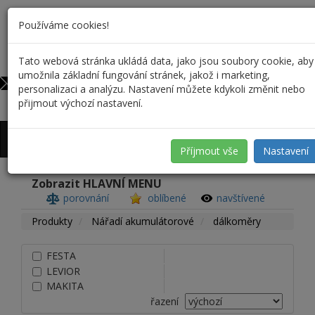
Používáme cookies!
Tato webová stránka ukládá data, jako jsou soubory cookie, aby
732 590 698
0
umožnila základní fungování stránek, jakož i marketing,
info@profiskal.cz
personalizaci a analýzu. Nastavení můžete kdykoli změnit nebo
přijmout výchozí nastavení.
Přihlášení
/
Registrace
Příjmout vše
Nastavení
Zobrazit HLAVNÍ MENU
porovnání
oblíbené
navštívené
Produkty
Nářadí akumulátorové
dálkoměry
FESTA
LEVIOR
MAKITA
řazení