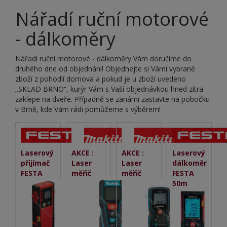
Nářadí ruční motorové
- dálkoměry
Nářadí ruční motorové - dálkoměry Vám doručíme do
druhého dne od objednání! Objednejte si Vámi vybrané
zboží z pohodlí domova a pokud je u zboží uvedeno
„SKLAD BRNO“, kurýr Vám s Vaší objednávkou hned zítra
zaklepe na dveře. Případně se zanámi zastavte na pobočku
v Brně, kde Vám rádi pomůžeme s výběrem!
Laserový
AKCE :
AKCE :
Laserový
přijímač
Laser
Laser
dálkoměr
FESTA
měřič
měřič
FESTA
50m