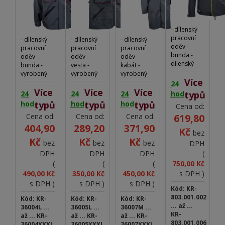
- dílenský
pracovní
- dílenský
- dílenský
- dílenský
oděv -
pracovní
pracovní
pracovní
bunda -
oděv -
oděv -
oděv -
dílenský
bunda -
vesta -
kabát -
pracovní
vyrobený
vyrobený
vyrobený
oděv -
Více
z mimořádně
z mimořádně
z mimořádně
24
bunda -
pevné, ale
Více
pevné, ale
Více
pevné, ale
Více
24
24
24
hod
typů
vyrobena
pohodlné
pohodlné
pohodlné
hod
typů
hod
typů
hod
typů
Cena od:
z pevné, ale
tkaniny -
tkaniny -
tkaniny -
pohodlné
Cena od:
Cena od:
Cena od:
619,80
praktické
praktické
praktické
tkaniny -
rozložení
rozložení
rozložení
404,90
289,20
371,90
Kč
praktické
bez
kapes -
kapes -
kapes -
Kč
Kč
Kč
rozložení
CE-/EN
CE-/EN
CE-/EN
bez
bez
bez
DPH
kapes -
testované -
testované -
testované -
DPH
DPH
DPH
(
65%
65%
65%
65%
(
(
(
750,00 Kč
bavlna,
polyester,35%
polyester,35%
polyester,35%
490,00 Kč
350,00 Kč
450,00 Kč
s DPH )
35%
bavlna
bavlna
bavlna
s DPH )
s DPH )
s DPH )
polyester -
32\2*10
32\2*10
32\2*10
Kód: KR-
260g/m2
112*54
112*54
112*54
803.001.002
Kód: KR-
Kód: KR-
Kód: KR-
290g\m2
290g\m2
290g\m2
... až ...
36004L ...
36005L ...
36007M ...
KR-
až ... KR-
až ... KR-
až ... KR-
803.001.006
36004XXXL
36005XXXL
36007XXXL