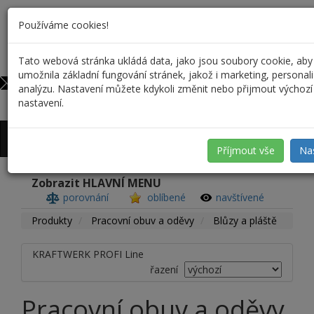
Používáme cookies!
Tato webová stránka ukládá data, jako jsou soubory cookie, aby
732 590 698
0
umožnila základní fungování stránek, jakož i marketing, personali
info@profiskal.cz
analýzu. Nastavení můžete kdykoli změnit nebo přijmout výchozí
nastavení.
Přihlášení
/
Registrace
Příjmout vše
Na
Zobrazit HLAVNÍ MENU
porovnání
oblíbené
navštívené
Produkty
Pracovní obuv a oděvy
Blůzy a pláště
KRAFTWERK PROFI Line
řazení
Pracovní obuv a oděvy