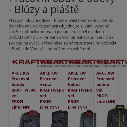
- Blůzy a pláště
Pracovní obuv a oděvy - Blůzy a pláště Vám doručíme do
druhého dne od objednání! Objednejte si Vámi vybrané
zboží z pohodlí domova a pokud je u zboží uvedeno
„SKLAD BRNO“, kurýr Vám s Vaší objednávkou hned zítra
zaklepe na dveře. Případněse za námi zastavte na pobočku
v Brně, kde Vám rádi pomůžeme s výběrem!
AKCE KW
AKCE KW
AKCE KW
AKCE KW
Pracovní
Pracovní
Pracovní
Pracovní
bunda
vesta
kabát
bunda
KRAFTWERK
KRAFTWERK
KRAFTWERK
vel.
vel.
vel.
vel.
PROFI
PROFI
PROFI
PROFI
Line (NN)
Line (NN)
Line (NN)
Line (NN)