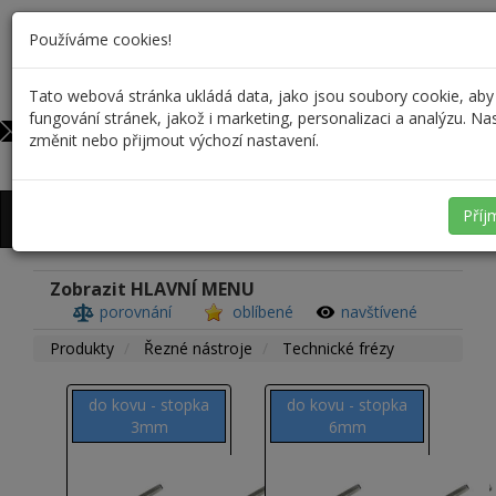
Používáme cookies!
Tato webová stránka ukládá data, jako jsou soubory cookie, aby
732 590 698
0
fungování stránek, jakož i marketing, personalizaci a analýzu. N
info@profiskal.cz
změnit nebo přijmout výchozí nastavení.
Přihlášení
/
Registrace
Příj
Zobrazit HLAVNÍ MENU
porovnání
oblíbené
navštívené
Produkty
Řezné nástroje
Technické frézy
do kovu - stopka
do kovu - stopka
3mm
6mm