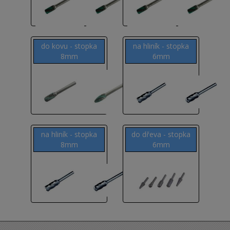
do kovu - stopka
na hliník - stopka
8mm
6mm
na hliník - stopka
do dřeva - stopka
8mm
6mm